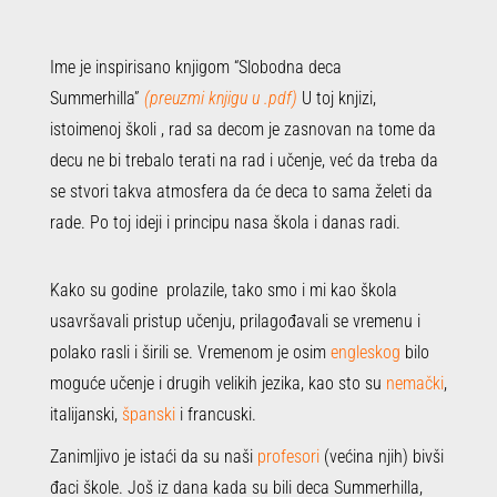
Ime je inspirisano knjigom “Slobodna deca
Summerhilla”
(preuzmi knjigu u .pdf)
U toj knjizi,
istoimenoj školi , rad sa decom je zasnovan na tome da
decu ne bi trebalo terati na rad i učenje, već da treba da
se stvori takva atmosfera da će deca to sama želeti da
rade. Po toj ideji i principu nasa škola i danas radi.
Kako su godine prolazile, tako smo i mi kao škola
usavršavali pristup učenju, prilagođavali se vremenu i
polako rasli i širili se. Vremenom je osim
engleskog
bilo
moguće učenje i drugih velikih jezika, kao sto su
nemački
,
italijanski,
španski
i francuski.
Zanimljivo je istaći da su naši
profesori
(većina njih) bivši
đaci škole. Još iz dana kada su bili deca Summerhilla,