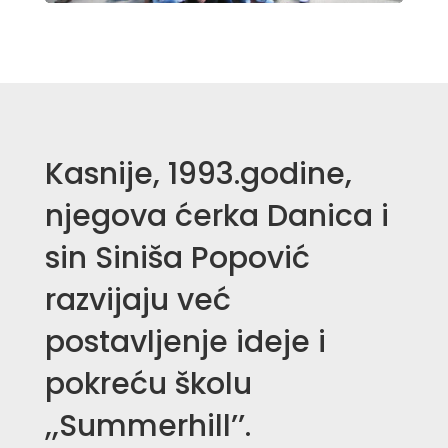
Kasnije, 1993.godine,
njegova ćerka Danica i
sin Siniša Popović
razvijaju već
postavljenje ideje i
pokreću školu
,,Summerhill’’.