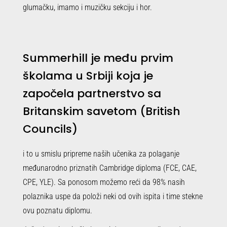
glumačku, imamo i muzičku sekciju i hor.
Summerhill je među prvim
školama u Srbiji koja je
započela partnerstvo sa
Britanskim savetom (British
Councils)
i to u smislu pripreme naših učenika za polaganje
međunarodno priznatih Cambridge diploma (FCE, CAE,
CPE, YLE). Sa ponosom možemo reći da 98% nasih
polaznika uspe da položi neki od ovih ispita i time stekne
ovu poznatu diplomu.