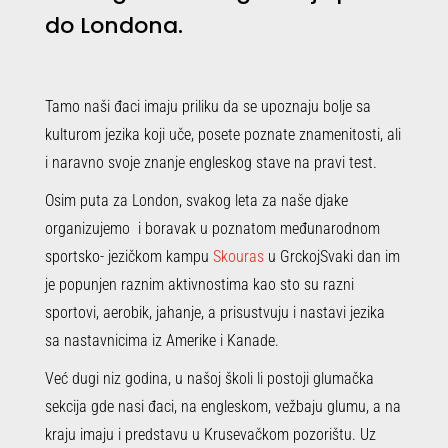
do Londona.
Tamo naši đaci imaju priliku da se upoznaju bolje sa
kulturom jezika koji uče, posete poznate znamenitosti, ali
i naravno svoje znanje engleskog stave na pravi test.
Osim puta za London, svakog leta za naše djake
organizujemo i boravak u poznatom međunarodnom
sportsko- jezičkom kampu
Skouras
u GrckojSvaki dan im
je popunjen raznim aktivnostima kao sto su razni
sportovi, aerobik, jahanje, a prisustvuju i nastavi jezika
sa nastavnicima iz Amerike i Kanade.
Već dugi niz godina, u našoj školi li postoji glumačka
sekcija gde nasi đaci, na engleskom, vežbaju glumu, a na
kraju imaju i predstavu u Krusevačkom pozorištu. Uz