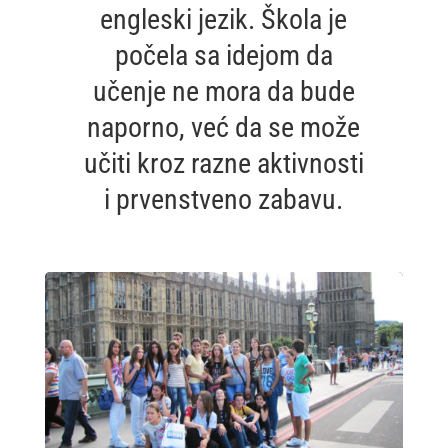
engleski jezik. Škola je
počela sa idejom da
učenje ne mora da bude
naporno, već da se može
učiti kroz razne aktivnosti
i prvenstveno zabavu.