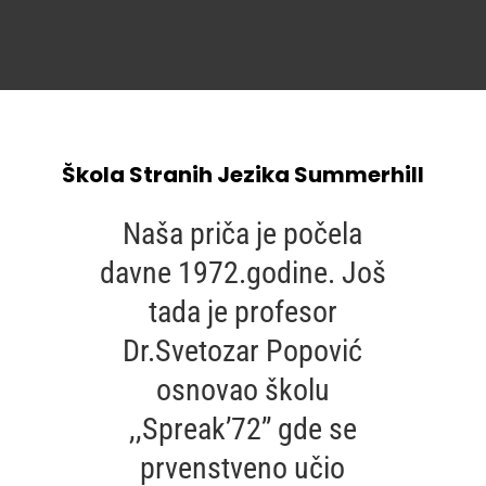
Škola Stranih Jezika Summerhill
Naša priča je počela
davne 1972.godine. Još
tada je profesor
Dr.Svetozar Popović
osnovao školu
,,Spreak’72’’ gde se
prvenstveno učio