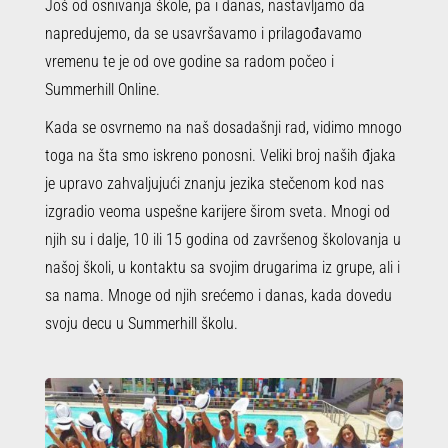
Još od osnivanja škole, pa i danas, nastavljamo da
napredujemo, da se usavršavamo i prilagođavamo
vremenu te je od ove godine sa radom počeo i
Summerhill Online.
Kada se osvrnemo na naš dosadašnji rad, vidimo mnogo
toga na šta smo iskreno ponosni. Veliki broj naših đjaka
je upravo zahvaljujući znanju jezika stečenom kod nas
izgradio veoma uspešne karijere širom sveta. Mnogi od
njih su i dalje, 10 ili 15 godina od završenog školovanja u
našoj školi, u kontaktu sa svojim drugarima iz grupe, ali i
sa nama. Mnoge od njih srećemo i danas, kada dovedu
svoju decu u Summerhill školu.