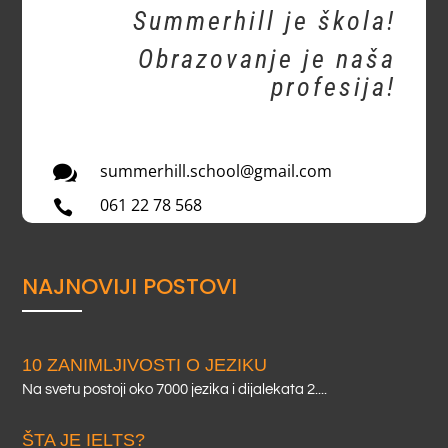
Summerhill je škola!
Obrazovanje je naša
profesija!

summerhill.school@gmail.com
061 22 78 568

NAJNOVIJI POSTOVI
10 ZANIMLJIVOSTI O JEZIKU
Na svetu postoji oko 7000 jezika i dijalekata 2....
ŠTA JE IELTS?