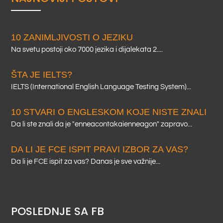
10 ZANIMLJIVOSTI O JEZIKU
Na svetu postoji oko 7000 jezika i dijalekata 2....
ŠTA JE IELTS?
IELTS (International English Language Testing System)...
10 STVARI O ENGLESKOM KOJE NISTE ZNALI
Da li ste znali da je "enneacontakaienneagon" zapravo...
DA LI JE FCE ISPIT PRAVI IZBOR ZA VAS?
Da li je FCE ispit za vas? Danas je sve važnije...
POSLEDNJE SA FB