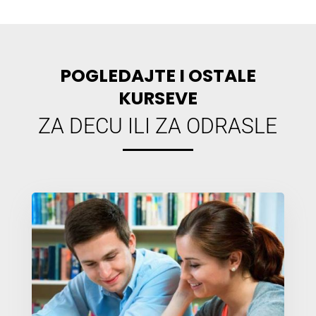
POGLEDAJTE I OSTALE
KURSEVE
ZA DECU ILI ZA ODRASLE