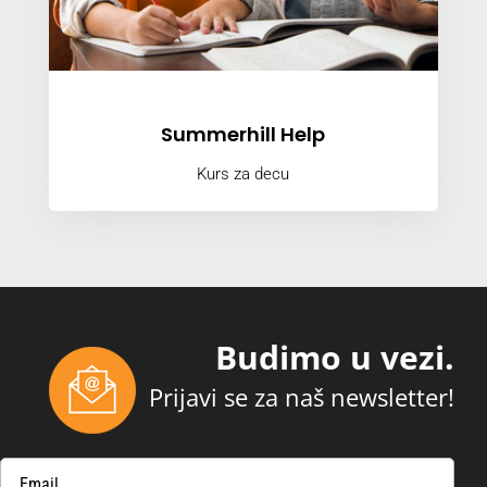
Summerhill Help
Kurs za decu
Budimo u vezi.
Prijavi se za naš newsletter!