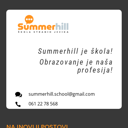
Summerhill je škola!
Obrazovanje je naša
profesija!

summerhill.school@gmail.com
061 22 78 568

NAJNOVIJI POSTOVI